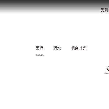
餐
就
开
始
的
夜
/
/
/
/
/
/
品牌
菜品
酒水
吧台时光