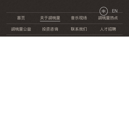
EN
中
首页
关于胡桃里
音乐现场
胡桃里热点
胡桃里公益
投资咨询
联系我们
人才招聘
晚
餐
就
开
始
的
夜
生
活
/
/
/
/
/
/
/
/