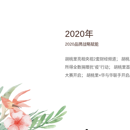
2020年
2020品牌战略赋能
胡桃里亮相央视2套财经频道； 胡
所得全数捐赠抗“疫”行动； 胡桃里
大赛开启； 胡桃里×华与华联手开启战
餐饮加盟榜TOP100”; 荣获“202
获“第二届红鹰奖·2020中国餐饮品牌