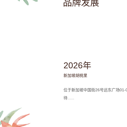
品牌发展
2026年
新加坡胡桃里
位于新加坡中国街26号远东广场01-
待......