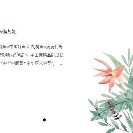
品牌势能
桃里×中国好声音 胡桃里×滴滴代驾
牌影响力50强”丶“中国连锁品牌成长
”“中华金牌菜”“中华厨艺金奖”； 荣
牌奖”； 荣获中国餐饮品牌力峰会
；