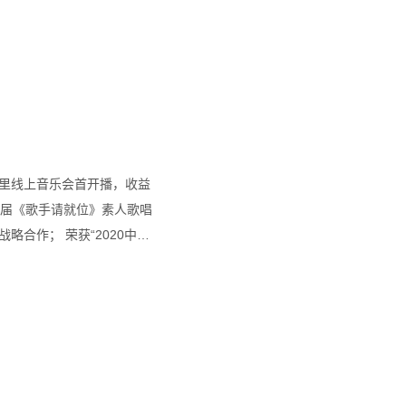
桃里线上音乐会首开播，收益
首届《歌手请就位》素人歌唱
略合作； 荣获“2020中国
0中国购物中心优秀合作品牌” 荣
力百强”