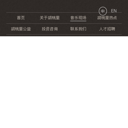
EN
中
首页
关于胡桃里
音乐现场
胡桃里热点
胡桃里公益
投资咨询
联系我们
人才招聘
晚
餐
就
开
始
的
夜
生
活
/
/
/
/
/
/
/
/