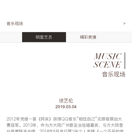
音乐现场
明星艺员
精彩表演
MUSIC
SCENE
音乐现场
徐艺伦
2019.03.04
2012年凭借一首《阿呆》获得QQ音乐“相信自己”无限极原创大
赛冠军。2013年，作为方大同广州歌友会驻唱嘉宾，与方大同登
台首度联手合唱。2018年6月发行第1张个人专辑《一个不呆的音