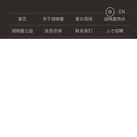
EN
中
首页
关于胡桃里
音乐现场
胡桃里热点
胡桃里公益
投资咨询
联系我们
人才招聘
晚
餐
就
开
始
的
夜
生
活
/
/
/
/
/
/
/
/